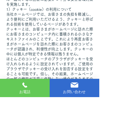
を実施します。
1）クッキー（cookie）の利用について
当社ホームページでは、お客さまの負担を軽減し、
より便利にご利用いただけるよう、クッキーと呼ば
れる技術を使用しているページがあります。
クッキーとは、お客さまがホームページに訪れた際
にお客さまのコンピュータ内に蓄積される小さなテ
キストファイルのことです。これにより再度お客さ
まがホームページを訪れた際にお客さまのコンピュ
ータが認識され、利便性が向上します。クッキーの
中には個人が特定できる情報は残りません。
ほとんどのコンピュータのブラウザがクッキーを受
け入れられるように設定されていますが、ご使用の
ブラウザでクッキーの受け入れを拒否する設定をす
ることも可能です。但し、その結果、ホームページ
の一部の機能が正常に作動しない場合がありますの
でご了承ください。
2）他サイトのリンクについて
お電話
お問い合わせ
当社ホームページには、お客さまに対し、有用な情
報・サービスをご提供するため他の会社の運営する
ホームページへのリンクがあります。リンク先のホ
ームページにおける個人情報について、当社は一切
責任を負うことができませんので、あらかじめご了
承ください。
3）個人情報の保管場所について
当社ホームページはWixを利用しており、個人情報
は日本国外のデーターセンターで保管される場合が
あります。詳細はWix社のプライバシーポリシーを