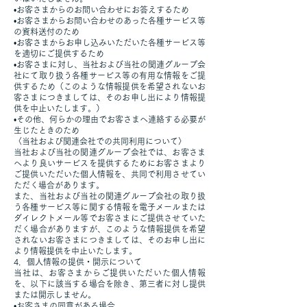
•お客さまからのお問い合わせにお答えするため
•お客さまからお問い合わせのあった各種サービス等
の資料送付のため
•お客さまからお申し込みいただいた各種サービス等
を適切にご提供するため
•お客さまに対し、当社および当社の関連グループ会
社にて取り扱う各種サービス等の有用な情報をご提
供するため（このような情報提供を希望されないお
客さまにつきましては、そのお申し出により情報提
供を中止いたします。）
•その他、何らかの理由でお客さまへ連絡する必要が
生じたときのため
〈当社および関連会社での共同利用について〉
当社および当社の関連グループ会社では、お客さま
へより良いサービスを提供するためにお客さまより
ご提供いただいた個人情報を、共同で利用させてい
ただく場合があります。
また、当社および当社の関連グループ会社の取り扱
う各種サービス等に関する情報を電子メールまたは
ダイレクトメール等でお客さまにご提供させていた
だく場合がありますが、このような情報提供を希望
されないお客さまにつきましては、そのお申し出に
より情報提供を中止いたします。
4．個人情報の提供・開示について
当社は、お客さまからご提供いただいた個人情報
を、以下に該当する場合を除き、第三者に対し提供
または開示しません。
•お客さまの同意がある場合