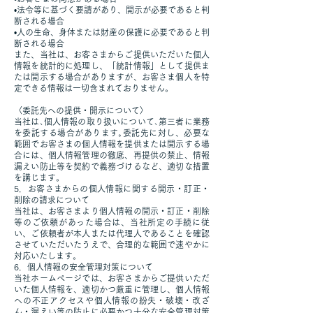
•法令等に基づく要請があり、開示が必要であると判
断される場合
•人の生命、身体または財産の保護に必要であると判
断される場合
また、当社は、お客さまからご提供いただいた個人
情報を統計的に処理し、「統計情報」として提供ま
たは開示する場合がありますが、お客さま個人を特
定できる情報は一切含まれておりません。
〈委託先への提供・開示について〉
当社は､個人情報の取り扱いについて､第三者に業務
を委託する場合があります｡委託先に対し、必要な
範囲でお客さまの個人情報を提供または開示する場
合には、個人情報管理の徹底、再提供の禁止、情報
漏えい防止等を契約で義務づけるなど、適切な措置
を講じます。
5．お客さまからの個人情報に関する開示・訂正・
削除の請求について
当社は、お客さまより個人情報の開示・訂正・削除
等のご依頼があった場合は、当社所定の手続に従
い、ご依頼者が本人または代理人であることを確認
させていただいたうえで、合理的な範囲で速やかに
対応いたします。
6．個人情報の安全管理対策について
当社ホームページでは、お客さまからご提供いただ
いた個人情報を、適切かつ厳重に管理し、個人情報
への不正アクセスや個人情報の紛失・破壊・改ざ
ん・漏えい等の防止に必要かつ十分な安全管理対策